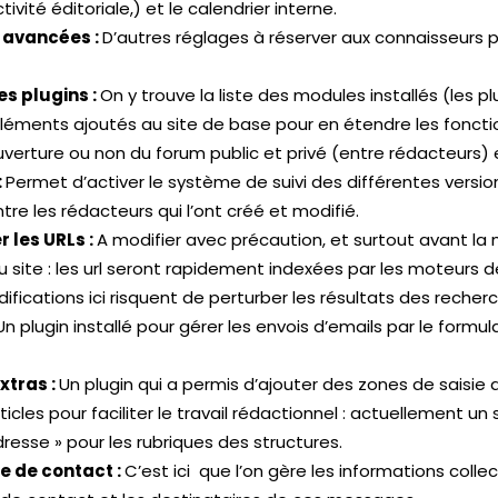
ctivité éditoriale,) et le calendrier interne.
 avancées :
D’autres réglages à réserver aux connaisseurs p
es plugins :
On y trouve la liste des modules installés (les pl
léments ajoutés au site de base pour en étendre les fonctio
verture ou non du forum public et privé (entre rédacteurs) 
:
Permet d’activer le système de suivi des différentes versio
ntre les rédacteurs qui l’ont créé et modifié.
 les URLs :
A modifier avec précaution, et surtout avant la 
u site : les url seront rapidement indexées par les moteurs 
ifications ici risquent de perturber les résultats des recher
Un plugin installé pour gérer les envois d’emails par le formul
xtras :
Un plugin qui a permis d’ajouter des zones de saisie
ticles pour faciliter le travail rédactionnel : actuellement u
dresse » pour les rubriques des structures.
e de contact :
C’est ici que l’on gère les informations collec