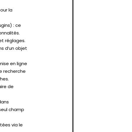
our la
ugins) : ce
nnalités.
et réglages.
ns d’un objet
mise en ligne
de recherche
ches.
aire de
 dans
n seul champ
tées via le