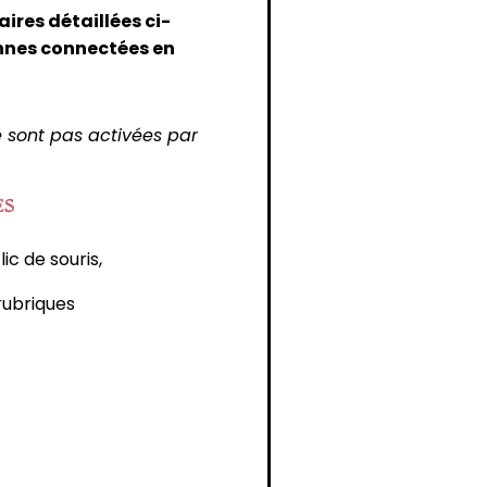
ires détaillées ci-
nnes connectées en
e sont pas activées par
ES
ic de souris,
rubriques