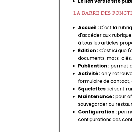
Le lien vers le site pub
LA BARRE DES FONCT
Accueil :
C'est la rubri
d'accéder aux rubriques 
à tous les articles propo
Édition :
C'est ici que l
documents, mots-clés, 
Publication :
permet de 
Activité :
on y retrouve 
formulaire de contact, qu
Squelettes :
ici sont r
Maintenance :
pour eff
sauvegarder ou restaurer
Configuration :
permet
configurations des conte