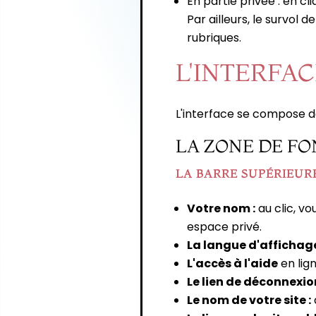
En partie privée : en cli
Par ailleurs, le survol
rubriques.
L'INTERFAC
L'interface se compose de
LA ZONE DE FO
LA BARRE SUPÉRIEUR
Votre nom :
au clic, vo
espace privé.
La langue d'affichage
L'accès à l'aide
en lig
Le lien de déconnexio
Le nom de votre site :