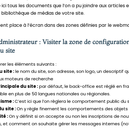
 ici tous les documents que l’on a pu joindre aux articles 
a bibliothèque de médias de votre site.
nt place à l’écran dans des zones définies par le webma
ministrateur : Visiter la zone de configuratio
u site
rer les éléments suivants :
 site :
le nom du site, son adresse, son logo, un descriptif q
ux moteurs de recherche
ncipale du site :
par défaut, le back-office est réglé en fra
ible en plus de 50 langues nationales ou régionales.
uisme :
C’est ici que l’on règlera le comportement public du 
u site :
On y règle finement les comportements des objets 
ité :
On y définit si on accepte ou non les inscriptions de no
, et comment on souhaite gérer les messages internes (noti