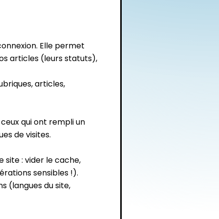
 connexion. Elle permet
s articles (leurs statuts),
briques, articles,
, ceux qui ont rempli un
ues de visites.
site : vider le cache,
rations sensibles !).
s (langues du site,