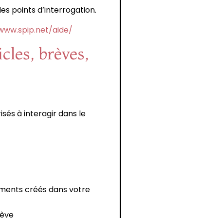
es points d’interrogation.
www.spip.net/aide/
cles, brèves,
sés à interagir dans le
énements créés dans votre
rève