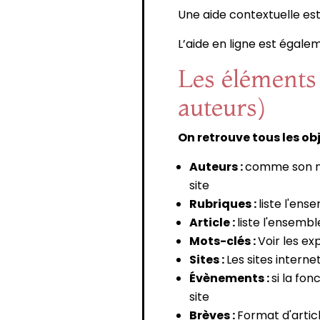
Une aide contextuelle est
L’aide en ligne est égale
Les éléments 
auteurs)
On retrouve tous les ob
Auteurs :
comme son nom
site
Rubriques :
liste l'en
Article :
liste l'ensembl
Mots-clés :
Voir les ex
Sites :
Les sites interne
Évènements :
si la fo
site
Brèves :
Format d'artic