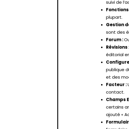
suivi de l’a
Fonctions
plupart.
Gestion d
sont des é
Forum :
Ou
Révisions 
éditorial e
Configurer
publique d
et des mod
Facteur :
contact.
Champs E
certains ar
ajouté « A
Formulair