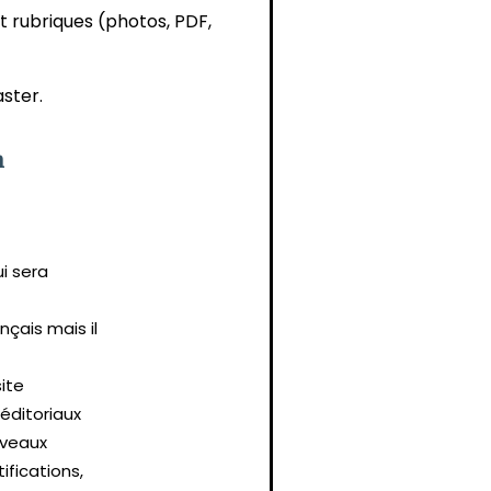
et rubriques (photos, PDF,
ster.
n
ui sera
nçais mais il
site
éditoriaux
uveaux
fications,