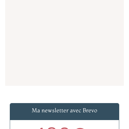
votre image
Le choix de Brevo, une solution
française dotée d'une
documentation en ligne très
complète et dont les tarifs sont
parmi les plus compétitifs du
marché.
Ma newsletter avec Brevo