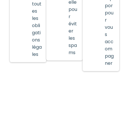
elle
tout
por
pou
es
pou
r
les
r
évit
obli
vou
er
gati
s
les
ons
acc
spa
léga
om
ms
les
pag
ner
Découvrez Déployer votre
newsletter professionnelle