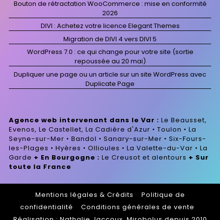
Bouton de rétractation WooCommerce : mise en conformité
2026
DIVI : Achetez votre licence Elegant Themes
Migration de DIVI 4 vers DIVI 5
WordPress 7.0 : ce qui change pour votre site (sortie
repoussée au 20 mai)
Dupliquer une page ou un article sur un site WordPress avec
Duplicate Page
Agence web intervenant dans le Var :
Le Beausset,
Evenos, Le Castellet, La Cadière d'Azur • Toulon • La
Seyne-sur-Mer • Bandol • Sanary-sur-Mer • Six-Fours-
les-Plages • Hyères • Ollioules • La Valette-du-Var • La
Garde
+ En Bourgogne :
Le Creusot et alentours
+ Sur
toute la France
Mentions légales & Crédits
-
Politique de
confidentialité
-
Conditions générales de vente
-
Réalisation : Nathalie Jaccoux, Mirobolus depuis 2010