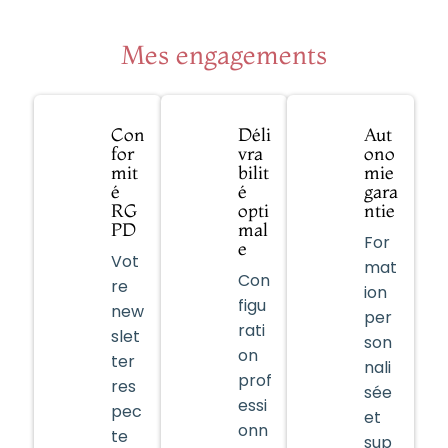
Mes engagements
Con
Déli
Aut
for
vra
ono
mit
bilit
mie
é
é
gara
RG
opti
ntie
PD
mal
For
e
Vot
mat
Con
re
ion
figu
new
per
rati
slet
son
on
ter
nali
prof
res
sée
essi
pec
et
onn
te
sup