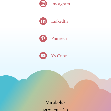

Instagram

LinkedIn

Pinterest

YouTube
Mirobolus
MIROBOLUS (EI)