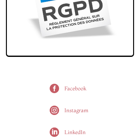

Facebook

Instagram

LinkedIn