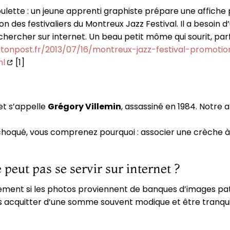
 boulette : un jeune apprenti graphiste prépare une affich
on des festivaliers du Montreux Jazz Festival. Il a besoin 
a chercher sur internet. Un beau petit môme qui sourit, parf
gtonpost.fr/2013/07/16/montreux-jazz-festival-promoti
ml
[1]
et s’appelle
Grégory Villemin
, assassiné en 1984. Notre ap
hoqué, vous comprenez pourquoi : associer une crèche à l
 peut pas se servir sur internet ?
eulement si les photos proviennent de banques d’images p
s acquitter d’une somme souvent modique et être tranquill