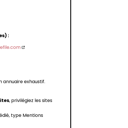
s) :
efile.com
n annuaire exhaustif.
ites
, privilégiez les sites
dédié, type Mentions