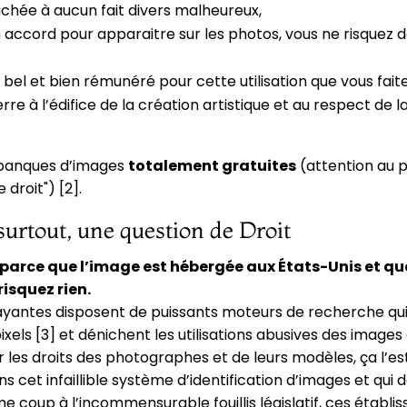
achée à aucun fait divers malheureux,
n accord pour apparaitre sur les photos, vous ne risquez
 bel et bien rémunéré pour cette utilisation que vous fait
rre à l’édifice de la création artistique et au respect de la
es banques d’images
totalement gratuites
(attention au 
 droit") [2].
 surtout, une question de Droit
s parce que l’image est hébergée aux États-Unis et qu
isquez rien.
antes disposent de puissants moteurs de recherche qui 
xels [3] et dénichent les utilisations abusives des images
r les droits des photographes et de leurs modèles, ça l’
dans cet infaillible système d’identification d’images et qui
e coup à l’incommensurable fouillis législatif, ces étab