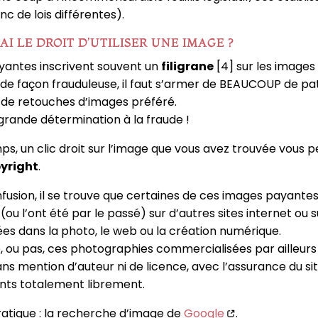
 de lois différentes).
AI LE DROIT D’UTILISER UNE IMAGE ?
yantes inscrivent souvent un
filigrane
[4] sur les images 
iser de façon frauduleuse, il faut s’armer de BEAUCOUP de pa
 de retouches d’images préféré.
 grande détermination à la fraude !
mps, un clic droit sur l’image que vous avez trouvée vous
yright
.
nfusion, il se trouve que certaines de ces images payante
ou l’ont été par le passé) sur d’autres sites internet ou 
ées dans la photo, le web ou la création numérique.
e, ou pas, ces photographies commercialisées par ailleur
sans mention d’auteur ni de licence, avec l’assurance du s
ents totalement librement.
ratique : la recherche d’image de
Google
.