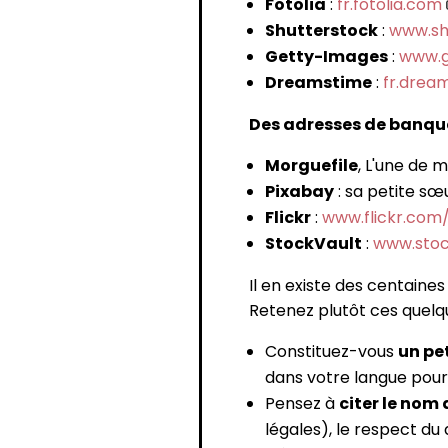
Fotolia
:
fr.fotolia.com
Shutterstock
:
www.sh
Getty-Images
:
www.g
Dreamstime
:
fr.drea
Des adresses de banque
Morguefile
, L'une de 
Pixabay
: sa petite sœ
Flickr
:
www.flickr.com
StockVault
:
www.stoc
Il en existe des centaines
Retenez plutôt ces quelqu
Constituez-vous
un pe
dans votre langue pour 
Pensez à
citer le nom 
légales), le respect du 