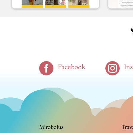


Facebook
In
Mirobolus
Trav