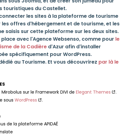
 ans sous Joomla, et de créer son jumeau pour
s touristiques du Castellet.
connecter les sites à la plateforme de tourisme
 les offres d'hébergement et de tourisme, et les
saisis sur cette plateforme sur les deux sites.
en place avec l'Agence Websenso, comme pour
le
risme de la Cadière
d'Azur afin d'installer
ppée spécifiquement pour WordPress.
e dédié au Tourisme. Et vous découvrirez
par là le
ES
 Mirobolus sur le Framework DIVI de
Elegant Themes
.
e sous
WordPress
.
n
sus de la plateforme APIDAÉ
nslate