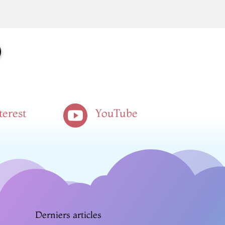

terest
YouTube
Derniers articles