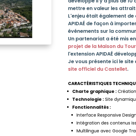
développé il y a plus de 10
mettre en valeur les attrait
L'enjeu était également de 
APIDAÉ de façon à importer
événements sur la commune 
Un partenariat a été mis 
projet de la Maison du Tou
l'extension APIDAÉ dévelo
Je vous présente ici le sit
site officiel du Castellet
.
CARACTÉRISTIQUES TECHNIQU
Charte graphique :
Création
Technologie :
Site dynamiqu
Fonctionnalités :
Interface Responsive Desig
Intégration des contenus is
Multilingue avec Google Tra