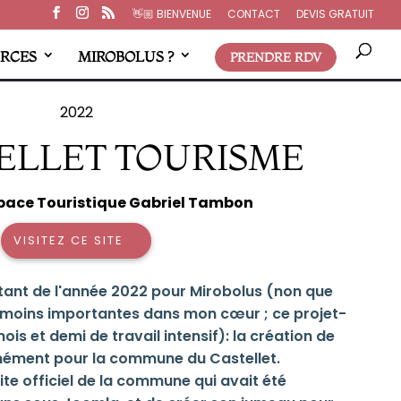
👋🏼​ BIENVENUE
CONTACT
DEVIS GRATUIT
RCES
MIROBOLUS ?
PRENDRE RDV
2022
TELLET TOURISME
Espace Touristique Gabriel Tambon
VISITEZ CE SITE
ortant de l'année 2022 pour Mirobolus (non que
t moins importantes dans mon cœur ; ce projet-
is et demi de travail intensif): la création de
anément pour la commune du Castellet.
 site officiel de la commune qui avait été