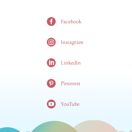

Facebook

Instagram

LinkedIn

Pinterest

YouTube