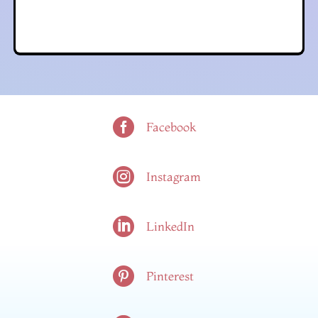

Facebook

Instagram

LinkedIn

Pinterest