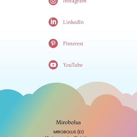

Instagram

LinkedIn

Pinterest

YouTube
Mirobolus
MIROBOLUS (EI)